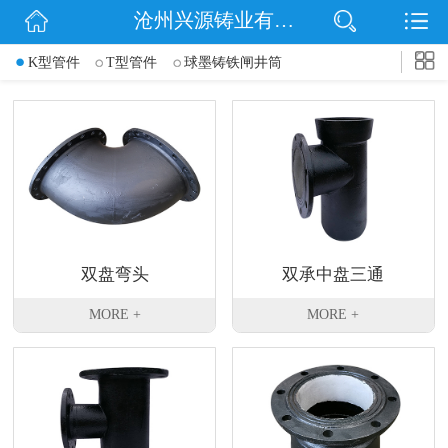
沧州兴源铸业有限公司
网站首页
K型管件
T型管件
球墨铸铁闸井筒
公司简介
信息动态
产品展示
企业文化
双盘弯头
双承中盘三通
联系我们
MORE +
MORE +